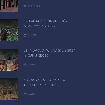
19-20.12.2026
SRİ LANKA KÜLTÜR VE DOĞA
GEZİSİ 22.1-1.2.2027
22.1.2027
ETHİYOPYA OMO VADİSİ 2.2.2027
(6 GÜN 5 GECE )
2.2.2027
KAMBOÇYA & LAOS GEZİ &
TREKKİNG 6-13.2.2027
6..2.2027