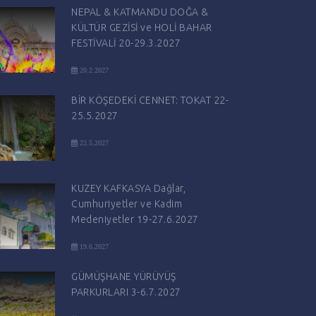
NEPAL & KATMANDU DOĞA &
KÜLTÜR GEZİSİ ve HOLİ BAHAR
FESTİVALİ 20-29.3.2027
20.2.2027
BİR KÖŞEDEKİ CENNET: TOKAT 22-
25.5.2027
22.5.2027
KUZEY KAFKASYA Dağlar,
Cumhuriyetler ve Kadim
Medeniyetler 19-27.6.2027
19.6.2027
GÜMÜŞHANE YÜRÜYÜŞ
PARKURLARI 3-6.7.2027