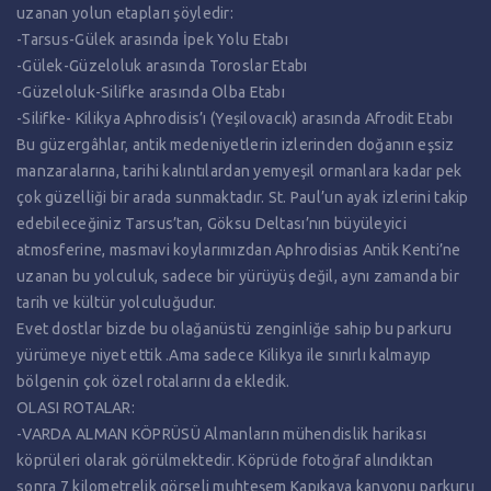
uzanan yolun etapları şöyledir:
-Tarsus-Gülek arasında İpek Yolu Etabı
-Gülek-Güzeloluk arasında Toroslar Etabı
-Güzeloluk-Silifke arasında Olba Etabı
-Silifke- Kilikya Aphrodisis’ı (Yeşilovacık) arasında Afrodit Etabı
Bu güzergâhlar, antik medeniyetlerin izlerinden doğanın eşsiz
manzaralarına, tarihi kalıntılardan yemyeşil ormanlara kadar pek
çok güzelliği bir arada sunmaktadır. St. Paul’un ayak izlerini takip
edebileceğiniz Tarsus’tan, Göksu Deltası’nın büyüleyici
atmosferine, masmavi koylarımızdan Aphrodisias Antik Kenti’ne
uzanan bu yolculuk, sadece bir yürüyüş değil, aynı zamanda bir
tarih ve kültür yolculuğudur.
Evet dostlar bizde bu olağanüstü zenginliğe sahip bu parkuru
yürümeye niyet ettik .Ama sadece Kilikya ile sınırlı kalmayıp
bölgenin çok özel rotalarını da ekledik.
OLASI ROTALAR:
-VARDA ALMAN KÖPRÜSÜ Almanların mühendislik harikası
köprüleri olarak görülmektedir. Köprüde fotoğraf alındıktan
sonra 7 kilometrelik görseli muhteşem Kapıkaya kanyonu parkuru