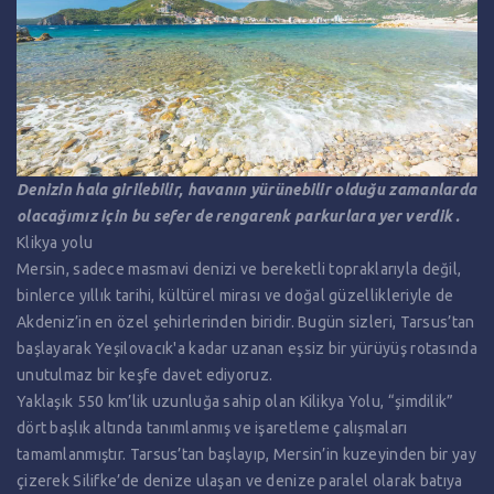
Denizin hala girilebilir, havanın yürünebilir olduğu zamanlarda
olacağımız için bu sefer de rengarenk parkurlara yer verdik .
Klikya yolu
Mersin, sadece masmavi denizi ve bereketli topraklarıyla değil,
binlerce yıllık tarihi, kültürel mirası ve doğal güzellikleriyle de
Akdeniz’in en özel şehirlerinden biridir. Bugün sizleri, Tarsus’tan
başlayarak Yeşilovacık'a kadar uzanan eşsiz bir yürüyüş rotasında
unutulmaz bir keşfe davet ediyoruz.
Yaklaşık 550 km’lik uzunluğa sahip olan Kilikya Yolu, “şimdilik”
dört başlık altında tanımlanmış ve işaretleme çalışmaları
tamamlanmıştır. Tarsus’tan başlayıp, Mersin’in kuzeyinden bir yay
çizerek Silifke’de denize ulaşan ve denize paralel olarak batıya