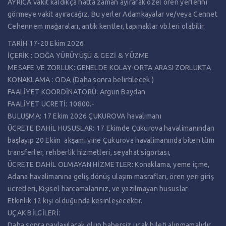
AYRICA vakit kaldıkça hatta zaman ayırarak özel ören yerlerini
görmeye vakit ayıracağız. Bu yerler Adamkayalar ve/veya Cennet
Cehennem mağaraları, antik kentler, tapınaklar vb.leri olabilir.
TARİH 17-20 Ekim 2026
İÇERİK : DOĞA YÜRÜYÜŞÜ & GEZİ & YÜZME
MESAFE VE ZORLUK: GENELDE KOLAY-ORTA ARASI ZORLUKTA
KONAKLAMA : ODA (Daha sonra belirtilecek )
FAALİYET KOORDİNATÖRÜ: Argun Baydan
FAALİYET ÜCRETİ: 10800.-
BULUŞMA: 17 Ekim 2026 ÇUKUROVA havalimanı
ÜCRETE DAHİL HUSUSLAR: 17 Ekimde Çukurova havalimanından
başlayıp 20 Ekim akşamı yine Çukurova havalimanında biten tüm
transferler, rehberlik hizmetleri, seyahat sigortası,
ÜCRETE DAHİL OLMAYAN HİZMETLER: Konaklama, yeme içme,
Adana havalimanına geliş dönüş ulaşım masrafları, ören yeri giriş
ücretleri, Kişisel harcamalarınız, ve yazılmayan hususlar
Etkinlik 12 kişi olduğunda kesinleşecektir.
UÇAK BİLGİLERİ:
Daha sonra paylaşılacak olup habersiz uçak bileti alınmamalıdır