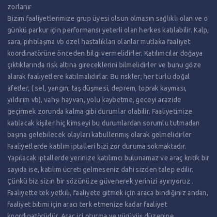
zorlanır
Bizim faaliyetlerimize grup üyesi olsun olmasın sağlıklı olan ve o
günkü parkur için performansı yeterli olan herkes katılabilir. Kalp,
sara, pıhtılaşma vb özel hastalıkları olanlar mutlaka faaliyet
koordinatörüne önceden bilgi vermelidirler. Katılımcılar doğaya
çıktıklarında risk altına gireceklerini bilmelidirler ve bunu göze
alarak faaliyetlere katılmalıdırlar. Bu riskler; her türlü doğal
afetler, ( sel, yangın, taş düşmesi, deprem, toprak kayması,
yıldırım vb), vahşi hayvan, yolu kaybetme, geceyi arazide
geçirmek zorunda kalma gibi durumlar olabilir. Faaliyetimize
katılacak kişiler hiç kimseyi bu durumlardan sorumlu tutmadan
başına gelebilecek olayları kabullenmiş olarak gelmelidirler
Faaliyetlerde katılım iptalleri bizi zor duruma sokmaktadır.
Yapılacak iptallerde yerinize katılımcı bulunamaz ve araç kritik bir
sayıda ise, katılım ücreti gelmeseniz dahi sizden talep edilir.
Çünkü biz sizin bir sözünüze güvenerek yerinizi ayırıyoruz .
Faaliyette tek yetkili, faaliyete gitmek için araca bindiğiniz andan,
faaliyet bitimi için aracı terk etmenize kadar faaliyet
koordinatörüdür. Araç içi oturma ve yürüyüş düzenine,