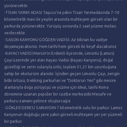
yürünecektir.
-TİSAN YARIM ADASI Taşucu’na yakın Tisan Yarımadasında 7-10
kilometrelik mavi ile yeşilin arasında muhteşem görseli olan bir
parkurda yürünecektir. Yürüyüş sonunda 2 saat yüzme molası
verilecektir.
-SASON KANYONU GÖĞDEN VADİSİ: Az bilinan bu vadiye
doyamayacaksınız. Hem tarihi hem görseli ile keyif alacaksınız
-KAYACI VADİSİ:Mersin'in Erdemli ilçesinde, Limonlu (Lamos)
Çayı üzerinde yer alan Kayacı Vadisi (Kayacı Kanyonu), doğal
güzelliği ve serin sularıyla ünlü, toplam 31,21 km uzunluğuna
sahip bir ekoturizm alanıdır. İçinden geçen Limonlu Çayı, zengin
bitki örtüsü, trekking parkurları ve "Doktorun Yeri" gibi mesire
alanlarıyla doğa yürüyüşü ve yüzme için ideal, tarihi Roma
dönemine uzanan popüler bir cazibe merkezidir.Mesafe ve
parkuru zamanı gelince oluşturcağız
-GÖKLER DERESİ SARIAYDIN 7 kilometrelik sulu bir parkur. Lamos
Kanyonun doğduğu yere yakın görseli muhteşem yer yer yüzmeli
bir parkur.