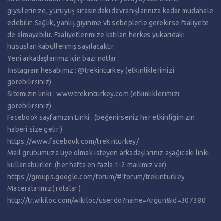
giysilerinize, yürüyüş sırasındaki davranışlarınıza kadar müdahale
edebilir. Sağlık, yanlış giyinme vb sebeplerle gerekirse faaliyete
de almayabilir. Faaliyetlerimize katılan herkes yukarıdaki
hususları kabullenmiş sayılacaktır.
Yeni arkadaşlarımız için bazı notlar :
İnstagram hesabımız : @trekinturkey (etkinliklerimizi
görebilirsiniz)
Sitemizin linki : www.trekinturkey.com (etkinliklerimizi
görebilirsiniz)
Facebook sayfamızın Linki : (beğenirseniz her etkinliğimizin
haberi size gelir )
https://www.facebook.com/trekinturkey/
Mail grubumuza üye olmak isteyen arkadaşlarınız aşağıdaki linki
kullanabilirler: (her hafta en fazla 1-2 mailimiz var)
https://groups.google.com/forum/#!forum/trekinturkey
Maceralarımız( rotalar ) :
http://tr.wikiloc.com/wikiloc/user.do?name=Argun&id=307380