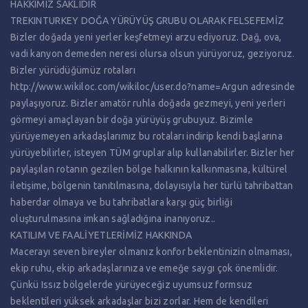
HAKKIMIZ SAKLIDIR
TREKINTURKEY DOĞA YÜRÜYÜŞ GRUBU OLARAK FELSEFEMİZ
Bizler doğada yeni yerler keşfetmeyi arzu ediyoruz. Dağ, ova,
vadi kanyon demeden neresi olursa olsun yürüyoruz, geziyoruz.
Bizler yürüdüğümüz rotaları
http://www.wikiloc.com/wikiloc/user.do?name=Argun adresinde
paylaşıyoruz. Bizler amatör ruhla doğada gezmeyi, yeni yerleri
görmeyi amaçlayan bir doğa yürüyüş grubuyuz. Bizimle
yürüyemeyen arkadaşlarımız bu rotaları indirip kendi başlarına
yürüyebilirler, isteyen TÜM gruplar alıp kullanabilirler. Bizler her
paylaşılan rotanın gezilen bölge halkının kalkınmasına, kültürel
iletişime, bölgenin tanıtılmasına, dolayısıyla her türlü tahribattan
haberdar olmaya ve bu tahribatlara karşı güç birliği
oluşturulmasına imkan sağladığına inanıyoruz..
KATILIM VE FAALİYETLERİMİZ HAKKINDA
Macerayı seven bireyler olmanız konfor beklentinizin olmaması,
ekip ruhu, ekip arkadaşlarınıza ve emeğe saygı çok önemlidir.
Çünkü Issız bölgelerde yürüyeceğiz uyumsuz formsuz
beklentileri yüksek arkadaşlar bizi zorlar. Hem de kendileri