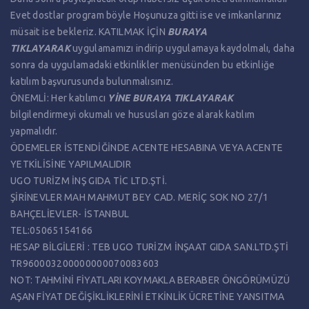
Evet dostlar program böyle Hoşunuza gitti ise ve imkanlarınız
müsait ise bekleriz. KATILMAK İÇİN
BURAYA
TIKLAYARAK
uygulamamızı indirip uygulamaya kaydolmalı, daha
sonra da uygulamadaki etkinlikler menüsünden bu etkinliğe
katılım başvurusunda bulunmalısınız.
ÖNEMLİ: Her katılımcı
Y
İNE BURAYA TIKLAYARAK
bilgilendirmeyi okumalı ve hususları göze alarak katılım
yapmalıdır.
ÖDEMELER İSTENDİĞİNDE ACENTE HESABINA VEYA ACENTE
YETKİLİSİNE YAPILMALIDIR
UGO TURİZM İNŞ GIDA TİC LTD.ŞTİ.
ŞİRİNEVLER MAH MAHMUT BEY CAD. MERİÇ SOK NO 27/1
BAHÇELİEVLER- İSTANBUL
TEL:05065154166
HESAP BİLGİLERİ : TEB UGO TURİZM İNŞAAT GIDA SAN.LTD.ŞTİ
TR960003200000000070083603
NOT: TAHMİNİ FİYATLARI KOYMAKLA BERABER ÖNGÖRÜMÜZÜ
AŞAN FİYAT DEĞİŞİKLİKLERİNİ ETKİNLİK ÜCRETİNE YANSITMA