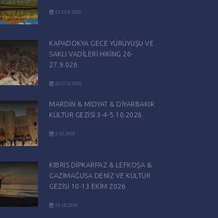
12-13.9.2026
KAPADOKYA GECE YÜRÜYÜŞÜ VE
SAKLI VADİLERİ HİKİNG 26-
27.9.026
26-27.9.2026
MARDİN & MİDYAT & DİYARBAKIR
KÜLTÜR GEZİSİ 3-4-5.10.2026
3.10.2026
KIBRIS DİPKARPAZ & LEFKOŞA &
GAZİMAĞUSA DENİZ VE KÜLTÜR
GEZİSİ 10-13 EKİM 2026
10.10.2026