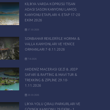
KİLİKYA VARDA KÖPRÜSÜ TİSAN
ADASI SASON KANYONU LAMOS
KANYONU ETAPLARI 4. ETAP 17-20
EKİM 2026
17.10.2026
SONBAHAR REKLERİYLE HORMA &
VALLA KANYONLARI VE YENİCE
ORMANLARI 7-8.11.2026
7-8-2026
AKDENİZ MACERASI GEZİ & JEEP
SAFARİ & RAFTİNG & MAVİ TUR &
TREKKİNG & ZİPLİNE 29.10-
1.11.2026
20.10.2026
LİKYA YOLU ÇIRALI PARKURLARI VE
GÖYNÜK KANYONU 29 EKİM - 1