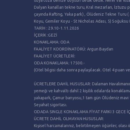
suya toza denize doysun dedik dedik. Neler var kısa 
Dalyan kanalları tekne turu, Kral mezarları, İztuzu pl
çayında Rafting, Yaka park) , Ölüdeniz Tekne Turu 
Koyu, Gemiler Koyu - St Nicholas Adası, 5) Soğuksu K
TARİH : 29.10-1.11.2026
İÇERİK :GEZİ
KONAKLAMA: ODA
FAALİYET KOORDİNATÖRÜ: Argun Baydan
FAALİYET ÜCRETLERİ:
ODA KONAKLAMA: 17500.-
(Otel bilgisi daha sonra paylaşılacak. Otel 4 puan ve
ÜCRETLERE DAHİL HUSUSLAR: Dalaman Havalimanından
yemeği ve kahvaltı dahil 2 kişilik odalarda konaklama
yakapark, Çamur banyosu,1 tam gün Ölüdeniz mavi tu
Seyahat sigortası.
ODADA SINGLE KONAKLAMA FİYAT FARKI 3 GECE İÇ
ÜCRETE DAHİL OLMAYAN HUSUSLAR:
Kişisel harcamalarınız, belirtilmeyen öğünler, olası ö