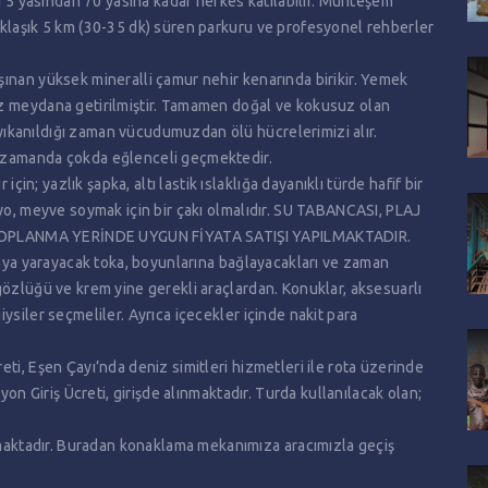
ti 5 yasından 70 yasına kadar herkes katılabilir. Muhteşem
aklaşık 5 km (30-35 dk) süren parkuru ve profesyonel rehberler
ınan yüksek mineralli çamur nehir kenarında birikir. Yemek
uz meydana getirilmiştir. Tamamen doğal ve kokusuz olan
ıkanıldığı zaman vücudumuzdan ölü hücrelerimizi alır.
ı zamanda çokda eğlenceli geçmektedir.
; yazlık şapka, altı lastik ıslaklığa dayanıklı türde hafif bir
ayo, meyve soymak için bir çakı olmalıdır. SU TABANCASI, PLAJ
TOPLANMA YERİNDE UYGUN FİYATA SATIŞI YAPILMAKTADIR.
amaya yarayacak toka, boyunlarına bağlayacakları ve zaman
gözlüğü ve krem yine gerekli araçlardan. Konuklar, aksesuarlı
ysiler seçmeliler. Ayrıca içecekler içinde nakit para
ti, Eşen Çayı’nda deniz simitleri hizmetleri ile rota üzerinde
yon Giriş Ücreti, girişde alınmaktadır. Turda kullanılacak olan;
ktadır. Buradan konaklama mekanımıza aracımızla geçiş