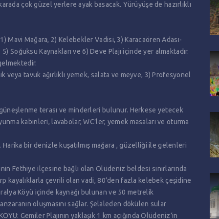
arada çok güzel yerlere ayak basacak. Yürüyüşe de hazırlıklı
 1) Mavi Mağara, 2) Kelebekler Vadisi, 3) Karacaören Adası-
5) Soğuksu Kaynakları ve 6) Deve Plajı içinde yer almaktadır.
gelmektedir.
lık veya tavuk ağırlıklı yemek, salata ve meyve, 3) Profesyonel
ta güneşlenme terası ve minderleri bulunur. Herkese yetecek
oyunma kabinleri, lavabolar, WC’ler, yemek masaları ve oturma
ika bir denizle kuşatılmış mağara , güzelliği ile gelenleri
nin Fethiye ilçesine bağlı olan Ölüdeniz beldesi sınırlarında
p kayalıklarla çevrili olan vadi, 80’den fazla kelebek çeşidine
Faralya Köyü içinde kaynağı bulunan ve 50 metrelik
anzaranın oluşmasını sağlar. Şelaleden dökülen sular
U: Gemiler Plajının yaklaşık 1 km açığında Ölüdeniz’in