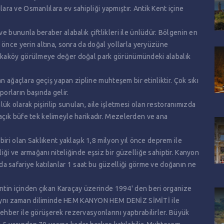
ılara ve Osmanlılara ev sahipliği yapmıştır. Antik Kent içine
e bununla beraber alabalık çiftlikleri ile ünlüdür. Bölgenin en
 önce yerin altına, sonra da doğal yollarla yeryüzüne
akaköy görülmeye değer doğal park görünümündeki alabalık
n ağaçlara geçiş yapan zipline muhteşem bir etinliktir. Çok sıkı
porların başında gelir.
lük olarak pişirilip sunulan, aile işletmesi olan restoranımızda
çık büfe tek kelimeyle harikadır. Mezelerden ve ana
iri olan Saklıkent yaklaşık 1,8 milyon yıl önce deprem ile
ği ve armağanı niteliğinde eşsiz bir güzelliğe sahiptir. Kanyon
a safariye katılanlar 1 saat bu güzelliği görme ve doğanın ne
entin içinden çıkan Karaçay üzerinde 1994' den beri organize
r. Aynı zaman diliminde HEM KANYON HEM DENİZ SİMİTİ ile
hber ile görüşerek rezervasyonlarını yaptırabilirler. Büyük