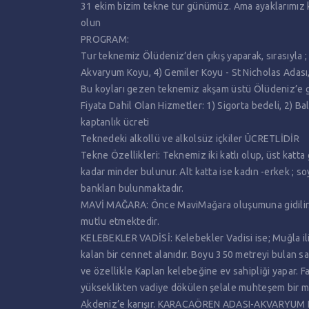
31 ekim bizim tekne tur günümüz. Ama ayaklarımız k
olun
PROGRAM:
Tur teknemiz Ölüdeniz’den çıkış yaparak, sırasıyla ;
Akvaryum Koyu, 4) Gemiler Koyu - St Nicholas Adası, 
Bu koyları gezen teknemiz akşam üstü Ölüdeniz’e 
Fiyata Dahil Olan Hizmetler: 1) Sigorta bedeli, 2) Ba
kaptanlık ücreti
Teknedeki alkollü ve alkolsüz içkiler ÜCRETLİDİR
Tekne Özellikleri: Teknemiz iki katlı olup, üst kat
kadar minder bulunur. Alt katta ise kadın -erkek ; s
bankları bulunmaktadır.
MAVİ MAĞARA: Önce MaviMağara oluşumuna gidilir. Har
mutlu etmektedir.
KELEBEKLER VADİSİ: Kelebekler Vadisi ise; Muğla ili
kalan bir cennet alanıdır. Boyu 350 metreyi bulan sar
ve özellikle Kaplan kelebeğine ev sahipliği yapar. 
yükseklikten vadiye dökülen şelale muhteşem bir m
Akdeniz’e karışır. KARACAÖREN ADASI-AKVARYUM KOY