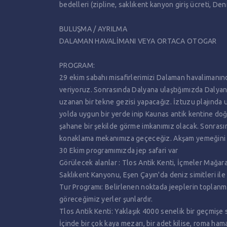
bedelleri (zipline, saklıkent kanyon giriş ücreti, Deniz
BULUŞMA / AYRILMA
DALAMAN HAVALİMANI VEYA ORTACA OTOGAR
PROGRAM:
29 ekim sabahı misafirlerimizi Dalaman havalimanın
veriyoruz. Sonrasında Dalyana ulaştığımızda Dalyan 
uzanan bir tekne gezisi yapacağız. İztuzu plajında 
yolda uygun bir yerde inip Kaunas antik kentine do
şahane bir şekilde görme imkanımız olacak. Sonras
konaklama mekanımıza geçeceğiz. Akşam yemeğini 
30 Ekim programımızda jep safari var
Görülecek alanlar : Tlos Antik Kenti, İçmeler Mağar
Saklıkent Kanyonu, Eşen Çayın'da deniz simitleri il
Tur Programı: Belirlenen noktada jeeplerin toplanmas
göreceğimiz yerler şunlardır.
Tlos Antik Kenti: Yaklaşık 4000 senelik bir geçmişe s
İçinde bir çok kaya mezarı, bir adet kilise, roma ham