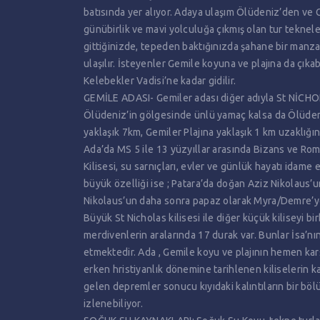
batısında yer alıyor. Adaya ulaşım Ölüdeniz’den ve 
günübirlik ve mavi yolculuğa çıkmış olan tur teknel
gittiğinizde, tepeden baktığınızda şahane bir manzar
ulaşılır. İsteyenler Gemile koyuna ve plajına da çıkab
Kelebekler Vadisi’ne kadar gidilir.
GEMİLE ADASI- Gemiler adası diğer adıyla St NİCHO
Ölüdeniz’in gölgesinde ünlü yamaç kalsa da Ölüdeni
yaklaşık 7km, Gemiler Plajına yaklaşık 1 km uzaklığı
Ada’da MS 5 ile 13 yüzyıllar arasında Bizans ve Ro
Kilisesi, su sarnıçları, evler ve günlük hayatı idame 
büyük özelliği ise ; Patara’da doğan Aziz Nikolaus’u
Nikolaus’un daha sonra papaz olarak Myra/Demre’ye
Büyük St Nicholas kilisesi ile diğer küçük kiliseyi b
merdivenlerin aralarında 17 durak var. Bunlar İsa’n
etmektedir. Ada , Gemile koyu ve plajının hemen ka
erken hristiyanlık dönemine tarihlenen kiliselerin 
gelen depremler sonucu kıyıdaki kalıntıların bir bölüm
izlenebiliyor.