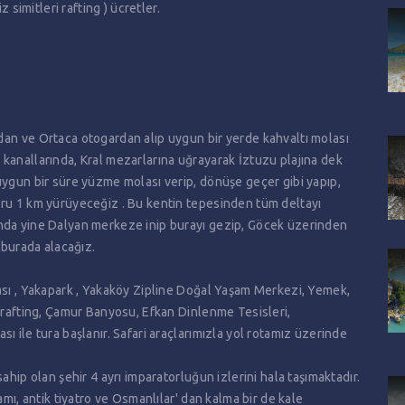
 simitleri rafting ) ücretler.
dan ve Ortaca otogardan alıp uygun bir yerde kahvaltı molası
kanallarında, Kral mezarlarına uğrayarak İztuzu plajına dek
uygun bir süre yüzme molası verip, dönüşe geçer gibi yapıp,
ğru 1 km yürüyeceğiz . Bu kentin tepesinden tüm deltayı
ında yine Dalyan merkeze inip burayı gezip, Göcek üzerinden
burada alacağız.
ası , Yakapark , Yakaköy Zipline Doğal Yaşam Merkezi, Yemek,
e rafting, Çamur Banyosu, Efkan Dinlenme Tesisleri,
ı ile tura başlanır. Safari araçlarımızla yol rotamız üzerinde
ahip olan şehir 4 ayrı imparatorluğun izlerini hala taşımaktadır.
amı, antik tiyatro ve Osmanlılar' dan kalma bir de kale