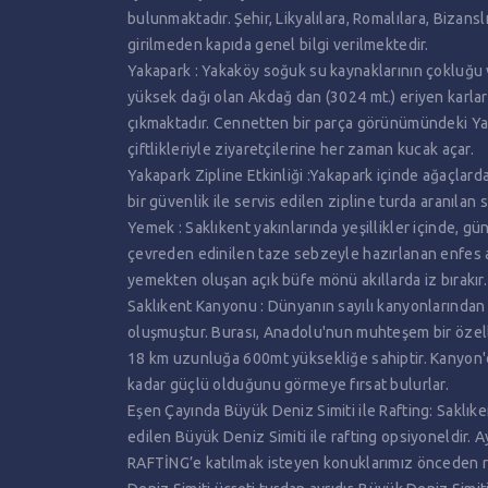
bulunmaktadır. Şehir, Likyalılara, Romalılara, Bizansl
girilmeden kapıda genel bilgi verilmektedir.
Yakapark : Yakaköy soğuk su kaynaklarının çokluğu v
yüksek dağı olan Akdağ dan (3024 mt.) eriyen karlar
çıkmaktadır. Cennetten bir parça görünümündeki Y
çiftlikleriyle ziyaretçilerine her zaman kucak açar.
Yakapark Zipline Etkinliği :Yakapark içinde ağaçlarda
bir güvenlik ile servis edilen zipline turda aranılan s
Yemek : Saklıkent yakınlarında yeşillikler içinde, gün
çevreden edinilen taze sebzeyle hazırlanan enfes a
yemekten oluşan açık büfe mönü akıllarda iz bırakır.
Saklıkent Kanyonu : Dünyanın sayılı kanyonlarından b
oluşmuştur. Burası, Anadolu'nun muhteşem bir özelli
18 km uzunluğa 600mt yüksekliğe sahiptir. Kanyon'd
kadar güçlü olduğunu görmeye fırsat bulurlar.
Eşen Çayında Büyük Deniz Simiti ile Rafting: Saklık
edilen Büyük Deniz Simiti ile rafting opsiyoneldi
RAFTİNG’e katılmak isteyen konuklarımız önceden re