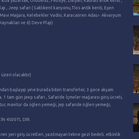
kısa yazarsak, Ölüdeniz, Fethiye, Dalyan, Kaunas antik kenti ,
ajı , Jeep safari ( Saklıkent kanyonu,Tlos antik kenti, Eşen
( Mavi Mağara, Kelebekler Vadisi, Karacaören Adası- Akvaryum
aynakları ve 6) Deve Plajı)
 üzeri olacaktır)
 başlayıp yine burada biten transferler, 3 gece akşam
, 1 tam gün jeep safari , Safaride İçmeler mağarası giriş ücreti,
r, mavitur da öğlen yemeği, jep safaride öğlen yemeği,
İN 4500TL DİR.
ren yeri giriş ücretleri, yazılmayan tekne gezi bedeli, etkinlik