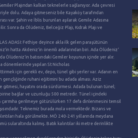
Gemiler Plajından kalkan teknelerle sağlanıyor. Ada çevresi
eriyle dolu. Adaya gitmeseniz bile Kayaköy tarafından
ası var. Şahin ve İblis burunları aşılarak Gemile Adasına
ilir. Sonra da Ölüdeniz, Belceğiz Plajı, Kıdrak Plajı ve
LAS ADASI: Fethiye deyince akla ilk gelen paraşütünün
z’in hatta Akdeniz’in önemli adalarından biri. Ada Ölüdeniz’
nda Ölüdeniz’in batısındaki Gemiler koyunun içinde yer alır.
ma dönemlerinde yapılan St Nicholas
ettirmek için gerekli ev, depo, tünel gibi yerler var. Adanın en
n gençliğinde ruhani eğitimini bu adada alması. Aziz
 gitmesi, hayatını orada sürdürmesi. Adada bulunan tünel;
irbirine bağlar ve uzunluğu 500 metredir. Tünel içindeki
ın çarmıha gerilmeye götürülürken 17 defa dinlenmesini temsil
rşısındadır. Teknemiz burada mola vermektedir. Bizans ve
kalıntıları hala görülmekte. MÖ 240-241 yıllarında meydana
ü sularaltında kalmış. Batık kalıntılar iki metre derinlikte