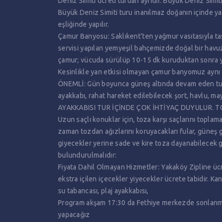
Deniz Simiti ücreti turdan ayrıdır. Büyük Deniz Simi
Büyük Deniz Simiti turu inanılmaz doğanın içinde y
eşliğinde yapılır.
Çamur Banyosu: Saklıkent’ten yağmur vasıtasıyla taş
servisi yapılan yemyeşil bahçemizde doğal bir hav
çamur; vücuda sürülüp 10-15 dk kuruduktan sonra y
Kesinlikle yan etkisi olmayan çamur banyomuz ayn
ÖNEMLİ: Gün boyunca güneş altında devam eden tur için
ayakkabı, rahat hareket edilebilecek şort, havlu, m
AYAKKABISI TUR İÇİNDE ÇOK İHTİYAÇ DUYULUR. 
Uzun saçlı konuklar için, toza karşı saçlarını topl
zaman tozdan ağızlarını koruyacakları fular, güneş 
giyecekler yerine sade ve kire toza dayanabilecek gi
bulundurulmalıdır:
Fiyata Dahil Olmayan Hizmetler: Yakaköy Zipline ücre
ekstra içilen içecekler yiyecekler ücrete tabidir. Kan
su tabancası, plaj ayakkabısı,
Program akşam 17:30 da Fethiye merkezde sonlanma
yapacağız