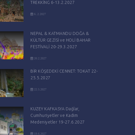
TREKKİNG 6-13.2.2027
6..2.2027
NEPAL & KATMANDU DOĞA &
KÜLTÜR GEZİSİ ve HOLİ BAHAR
FESTİVALİ 20-29.3.2027
20.2.2027
BİR KÖŞEDEKİ CENNET: TOKAT 22-
25.5.2027
22.5.2027
KUZEY KAFKASYA Dağlar,
Cumhuriyetler ve Kadim
Medeniyetler 19-27.6.2027
19.6.2027