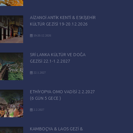
AİZANOİ ANTİK KENTİ & ESKİŞEHİR
KÜLTÜR GEZİSİ 19-20.12.2026
19-20.12.2026
SRİ LANKA KÜLTÜR VE DOĞA
GEZİSİ 22.1-1.2.2027
22.1.2027
ETHİYOPYA OMO VADİSİ 2.2.2027
(6 GÜN 5 GECE )
2.2.2027
KAMBOÇYA & LAOS GEZİ &