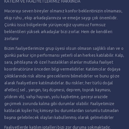
KATILIM VE FAALİYETLERİMİZ HAKKINDA
Macerayı seven bireyler olmanız konfor beklentinizin olmaması,
ekip ruhu , ekip arkadaşlarınıza ve emeğe saygı çok önemlidir.
Çünkü Issız bölgelerde yürüyeceğiz uyumsuz formsuz
beklentileri yüksek arkadaşlar bizi zorlar. Hem de kendileri
zorlanır
Bizim faaliyetlerimize grup üyesi olsun olmasın sağlıklı olan ve o
günkü parkur için performansı yeterli olan herkes katılabilir. Kalp,
sara, pıhtılaşma vb özel hastalıkları olanlar mutlaka faaliyet
koordinatörüne önceden bilgi vermelidirler. Katılımcılar doğaya
çıktıklarında risk altına gireceklerini bilmelidirler ve bunu göze
alarak faaliyetlere katılmalıdırlar. Bu riskler; her türlü doğal
afetler,( sel , yangın, taş düşmesi, deprem, toprak kayması,
yıldırım vb), vahşi hayvan, yolu kaybetme, geceyi arazide
geçirmek zorunda kalma gibi durumlar olabilir. Faaliyetimize
katılacak kişiler hiç kimseyi bu durumlardan sorumlu tutmadan
başına gelebilecek olayları kabullenmiş olarak gelmelidirler
Faaliyetlerde katılım iptalleri bizi zor duruma sokmaktadır.