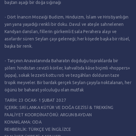
baştan aşağı bir doğa sığınağı
- Dört İnancın Mozaiği Budizm, Hinduizm, İslam ve Hristiyanlığın
yan yana yaşadığı renkli bir doku. Davul ve ateşle sahnelenen
Kandyan dansları, fillerin görkemli Esala Perahera alayı ve
asırlardır süren Seylan çayı geleneği; her köşede başka bir ritüel,
başka bir renk.
- Tarçının Anavatanında Baharatın doğduğu topraklarda bir
şölen: hindistan cevizli köriler, kahvaltıda kâse biçimli «hoppers»
(appa), sokak lezzeti kottu roti ve tezgâhları dolduran taze
tropik meyveler. Bir bardak gerçek Seylan çayıyla noktalanan, her
öğünü bir baharat yolculuğu olan mutfak
TARİH: 23 OCAK- 1 ŞUBAT 2027
İÇERİK: SRİ LANKA KÜTÜR VE DOĞA GEZİSİ & TREKKİNG
FAALİYET KOORDİNATÖRÜ: ARGUN BAYDAN
KONAKLAMA: ODA
REHBERLİK: TÜRKÇE VE İNGİLİZCE