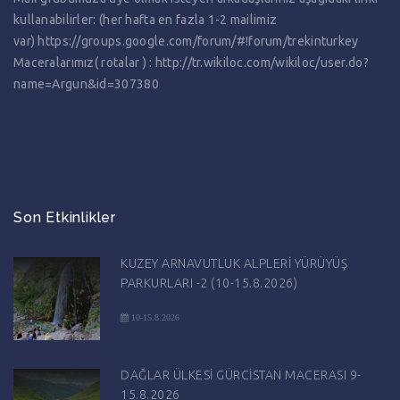
kullanabilirler: (her hafta en fazla 1-2 mailimiz
var)
https://groups.google.com/forum/#!forum/trekinturkey
Maceralarımız( rotalar ) :
http://tr.wikiloc.com/wikiloc/user.do?
name=Argun&id=307380
Son Etkinlikler
KUZEY ARNAVUTLUK ALPLERİ YÜRÜYÜŞ
PARKURLARI -2 (10-15.8.2026)
10-15.8.2026
DAĞLAR ÜLKESİ GÜRCİSTAN MACERASI 9-
15.8.2026