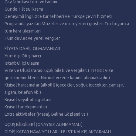
Çay fabrikası turu ve tadımı
Günde 1 lt su ikramı
Deneyimli İngilizce tur rehberi ve Türkçe çeviri hizmeti
Programda yazılan Müzeler ve ören yerleri girişleri Tur boyunca
tüm kara ulaşımları
Tüm devlet ve yerel vergiler
FİYATA DAHİL OLMAYANLAR
Yurt dışı Çıkış harcı
İstanbul içi ulaşım
Vize ve Uluslararası uçak bileti ve vergiler. ( Transit vize
gerekmemektedir. Normal vizede kapıda alınmaktadır )
Kişisel harcamalar (alkollü içecekler, soğuk içecekler, çamaşır,
sigara, telefon vb.)
Kişisel seyahat sigortası
Kişisel tur ekipmanları
Extra aktiviteler (Masaj, Balina Gözlemi vs.)
UÇUŞ BİLGİLERİ (ONAYSIZ ALINMAMALI)
GİDİŞ KATAR HAVA YOLLARI İLE IST KALKIŞ AKTARMALI