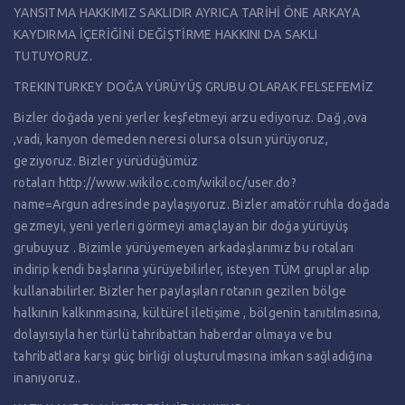
YANSITMA HAKKIMIZ SAKLIDIR AYRICA TARİHİ ÖNE ARKAYA
KAYDIRMA İÇERİĞİNİ DEĞİŞTİRME HAKKINI DA SAKLI
TUTUYORUZ.
TREKINTURKEY DOĞA YÜRÜYÜŞ GRUBU OLARAK FELSEFEMİZ
Bizler doğada yeni yerler keşfetmeyi arzu ediyoruz. Dağ ,ova
,vadi, kanyon demeden neresi olursa olsun yürüyoruz,
geziyoruz. Bizler yürüdüğümüz
rotaları
http://www.wikiloc.com/wikiloc/user.do?
name=Argun
adresinde paylaşıyoruz. Bizler amatör ruhla doğada
gezmeyi, yeni yerleri görmeyi amaçlayan bir doğa yürüyüş
grubuyuz . Bizimle yürüyemeyen arkadaşlarımız bu rotaları
indirip kendi başlarına yürüyebilirler, isteyen TÜM gruplar alıp
kullanabilirler. Bizler her paylaşılan rotanın gezilen bölge
halkının kalkınmasına, kültürel iletişime , bölgenin tanıtılmasına,
dolayısıyla her türlü tahribattan haberdar olmaya ve bu
tahribatlara karşı güç birliği oluşturulmasına imkan sağladığına
inanıyoruz..