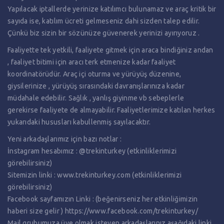
Yapılacak iptallerde yerinize katılımcı bulunamaz ve araç kritik bir
sayıda ise, katılım ücreti gelmeseniz dahi sizden talep edilir.
Çünkü biz sizin bir sözünüze güvenerek yerinizi ayırıyoruz .
Faaliyette tek yetkili, faaliyete gitmek için araca bindiğiniz andan
, faaliyet bitimi için aracı terk etmenize kadar faaliyet
koordinatörüdür. Araç içi oturma ve yürüyüş düzenine,
giysilerinize , yürüyüş sırasındaki davranışlarınıza kadar
müdahale edebilir. Sağlık , yanlış giyinme vb sebeplerle
gerekirse faaliyete de almayabilir. Faaliyetlerimize katılan herkes
yukarıdaki hususları kabullenmiş sayılacaktır.
Yeni arkadaşlarımız için bazı notlar :
İnstagram hesabımız : @trekinturkey (etkinliklerimizi
görebilirsiniz)
Sitemizin linki :
www.trekinturkey.com
(etkinliklerimizi
görebilirsiniz)
Facebook sayfamızın Linki : (beğenirseniz her etkinliğimizin
haberi size gelir )
https://www.facebook.com/trekinturkey/
Mail grubumuza üye olmak isteyen arkadaşlarınız aşağıdaki linki