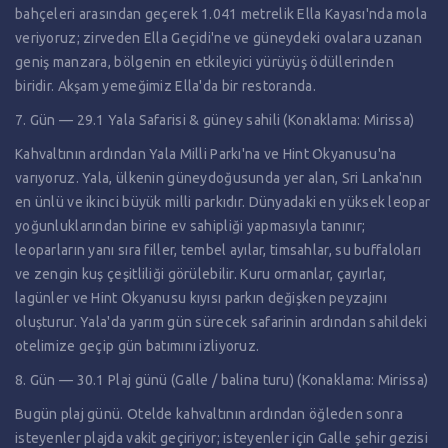
bahçeleri arasından geçerek 1.041 metrelik Ella Kayası'nda mola
veriyoruz; zirveden Ella Geçidi'ne ve güneydeki ovalara uzanan
geniş manzara, bölgenin en etkileyici yürüyüş ödüllerinden
biridir. Akşam yemeğimiz Ella'da bir restoranda.
7. Gün — 29.1 Yala Safarisi & güney sahili (Konaklama: Mirissa)
Kahvaltının ardından Yala Milli Parkı'na ve Hint Okyanusu'na
varıyoruz. Yala, ülkenin güneydoğusunda yer alan, Sri Lanka'nın
en ünlü ve ikinci büyük milli parkıdır. Dünyadaki en yüksek leopar
yoğunluklarından birine ev sahipliği yapmasıyla tanınır;
leoparların yanı sıra filler, tembel ayılar, timsahlar, su buffaloları
ve zengin kuş çeşitliliği görülebilir. Kuru ormanlar, çayırlar,
lagünler ve Hint Okyanusu kıyısı parkın değişken peyzajını
oluşturur. Yala'da yarım gün sürecek safarinin ardından sahildeki
otelimize geçip gün batımını izliyoruz.
8. Gün — 30.1 Plaj günü (Galle / balina turu) (Konaklama: Mirissa)
Bugün plaj günü. Otelde kahvaltının ardından öğleden sonra
isteyenler plajda vakit geçiriyor; isteyenler için Galle şehir gezisi