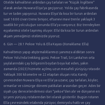
Otelde kahvaltının ardından çay tarlaları ve "Küçük İngiltere"
olarak anılan Nuwara Eliya'ya geçiyoruz. Yolda çay fabrikasında
tur ve tadım yapıyoruz. Nuwara Eliya'da kısa bir turun ardından
saat 16:00 civarı trene biniyor, efsanevi mavi trenle yaklaşık 3
saatlik bir yolculuğun sonunda Ella'ya varıyoruz. Biz trendeyken
eşyalarımız otele taşınmış oluyor. Ella'da kısa bir turun ardından
akşam yemeğimizi otelimizde yiyoruz.
6. Gün — 28.1 Pekoe Yolu & Ella Kayası (Konaklama: Ella)
Kahvaltımızı yapıp atıştırmalıklarımızı yanımıza aldıktan sonra
Pekoe Yolu'nda trekking günü. Pekoe Trail, Sri Lanka'nın orta
yaylalarındaki çay bölgesini boydan boya kat eden, yakın
zamanda (2023) hizmete açılmış uzun mesafeli yürüyüş rotasıdır.
Yaklaşık 300 kilometre ve 22 etaptan oluşan rota; Kandy
çevresinden Nuwara Eliya ve Ella'ya uzanır, çay tarlaları, köyler,
ormanlar ve sömürge dönemi patikaları arasından geçer. Adını bir
siyah çay derecelendirmesi olan "pekoe"den alır ve dünyanın en
iyi yeni yürüyüş rotalarından biri olarak gösterilir. Bugün rotanın
Ella çevresindeki etabında yürüyor, demiryolu hattı ve çay