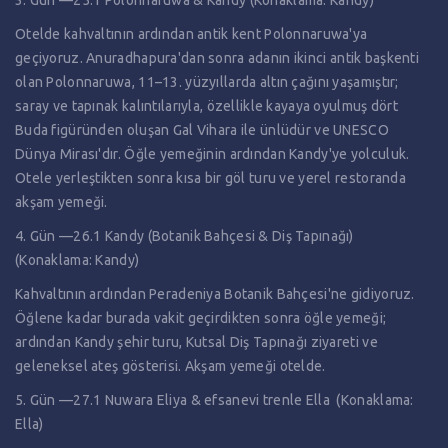
3. Gün —25.1 Polonnaruwa & Kandy (Konaklama: Kandy)
Otelde kahvaltının ardından antik kent Polonnaruwa'ya
geçiyoruz. Anuradhapura'dan sonra adanın ikinci antik başkenti
olan Polonnaruwa, 11–13. yüzyıllarda altın çağını yaşamıştır;
saray ve tapınak kalıntılarıyla, özellikle kayaya oyulmuş dört
Buda figüründen oluşan Gal Vihara ile ünlüdür ve UNESCO
Dünya Mirası'dır. Öğle yemeğinin ardından Kandy'ye yolculuk.
Otele yerleştikten sonra kısa bir göl turu ve yerel restoranda
akşam yemeği.
4. Gün —26.1 Kandy (Botanik Bahçesi & Diş Tapınağı)
(Konaklama: Kandy)
Kahvaltının ardından Peradeniya Botanik Bahçesi'ne gidiyoruz.
Öğlene kadar burada vakit geçirdikten sonra öğle yemeği;
ardından Kandy şehir turu, Kutsal Diş Tapınağı ziyareti ve
geleneksel ateş gösterisi. Akşam yemeği otelde.
5. Gün —27.1 Nuwara Eliya & efsanevi trenle Ella (Konaklama:
Ella)