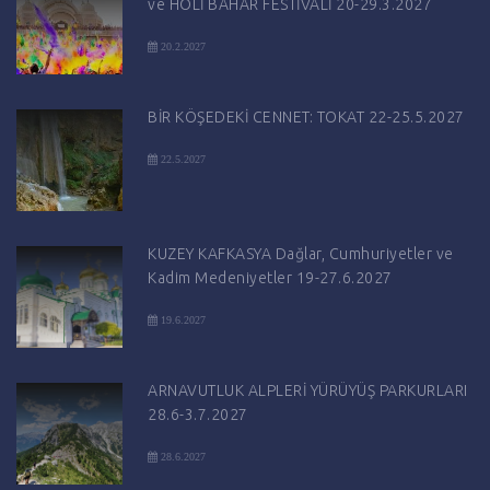
ve HOLİ BAHAR FESTİVALİ 20-29.3.2027
20.2.2027
BİR KÖŞEDEKİ CENNET: TOKAT 22-25.5.2027
22.5.2027
KUZEY KAFKASYA Dağlar, Cumhuriyetler ve
Kadim Medeniyetler 19-27.6.2027
19.6.2027
ARNAVUTLUK ALPLERİ YÜRÜYÜŞ PARKURLARI
28.6-3.7.2027
28.6.2027