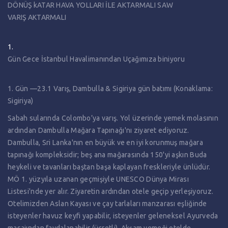
DÖNÜŞ kATAR HAVA YOLLARI İLE AKTARMALI SAW
VARIŞ AKTARMALI
Gün Gece İstanbul Havalimanından Uçağımıza biniyoru
1. Gün —23.1 Varış, Dambulla & Sigiriya gün batımı (Konaklama:
Sigiriya)
Sabah sularında Colombo’ya varış. Yol üzerinde yemek molasının
ardından Dambulla Mağara Tapınağı'nı ziyaret ediyoruz.
Dambulla, Sri Lanka'nın en büyük ve en iyi korunmuş mağara
tapınağı kompleksidir; beş ana mağarasında 150'yi aşkın Buda
heykeli ve tavanları baştan başa kaplayan freskleriyle ünlüdür.
MÖ 1. yüzyıla uzanan geçmişiyle UNESCO Dünya Mirası
Listesi'nde yer alır. Ziyaretin ardından otele geçip yerleşiyoruz.
Otelimizden Aslan Kayası ve çay tarlaları manzarası eşliğinde
isteyenler havuz keyfi yapabilir, isteyenler geleneksel Ayurveda