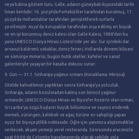
veya balina gözlem turu. Galle, adanın güneybatı kıyısındaki tarihi
liman kentidir; 16. yüzyılda Portekizliler tarafından kurulmuş, 17.
yüzyılda Hollandalılar tarafından genişletilerek surlarla
çevrilmiştir. Asya'da Avrupalılar tarafından inşa edilmiş en büyük
ve en iyi korunmuş deniz kalesi olan Galle Kalesi, 1988'den bu
yana UNESCO Dünya Mirası Listesi'nde yer alır. Sur içindeki dar
arnavut kaldırımlı sokaklar, deniz feneri, Hollanda dönemi kilisesi
ve sömürge mimarisi; bugün butik oteller, kafeler ve sanat
galerileriyle yaşayan bir kasaba dokusu sunar.
9. Gün — 31.1 Sinharaja yağmur ormanı (Konaklama: Mirissa)
Otelde kahvaltımızı yaptıktan sonra Sinharaja'ya yolculuk.
Sinharaja, adanın bozulmadan kalmış son birincil yağmur
ormanıdır; UNESCO Dünya Mirası ve Biyosfer Rezervi olan orman,
Sri Lanka'ya özgü kuşların büyük bölümüne ve sayısız endemik
memeli, sürüngen, kelebek ve ağaç türüne ev sahipliği yapan
eşsiz bir biyoçeşitlilik noktasıdır. Öğle için yanımıza atıştırmalıklar
verilecek; akşam yemeği yerel restoranda. Sonrasında aracımızla
saat 00:00 da Colombo havalimanında olacak şekilde yola