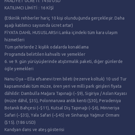
FAALİYET ÜCRETİ: 1450 USD
KATILIMCI LİMİTİ : 16 KİŞİ
(Etkinlik rehberler hariç 10 kişi olunduğunda gerçekleşir. Daha
aşağı katılımcı sayısında ücret artar)
FİYATA DAHİL HUSUSLARSri Lanka içindeki tüm kara ulaşım
hizmetleri
Tüm şehirlerde 2 kişilik odalarda konaklama
Programda belirtilen kahvaltı ve yemekler
6. ve 9. gün yürüyüşlerinde atıştırmalık paketi, diğer günlerde
öğle yemekleri
Nanu Oya – Ella efsanevi tren bileti (rezerve koltuk) 10 usd Tur
kapsamındaki tüm müze, ören yeri ve milli park girişleri fiyata
dâhildir: Dambulla Mağara Tapınağı (~$9), Sigiriya / Aslan Kayası
(müze dâhil, $35), Polonnaruwa antik kenti ($30), Peradeniya
Botanik Bahçesi (~$11), Kutsal Diş Tapınağı (~$6), Minneriya
Safari (~$35), Yala Safari (~$45) ve Sinharaja Yağmur Ormanı
($15). (186 USD)
Kandyan dans ve ateş gösterisi