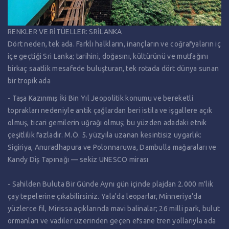
RENKLER VE RİTÜELLER: SRİLANKA
Dört neden, tek ada. Farklı halkların, inançların ve coğrafyaların iç
içe geçtiği Sri Lanka; tarihini, doğasını, kültürünü ve mutfağını
birkaç saatlik mesafede buluşturan, tek rotada dört dünya sunan
bir tropik ada
- Taşa Kazınmış İki Bin Yıl Jeopolitik konumu ve bereketli
toprakları nedeniyle antik çağlardan beri istila ve işgallere açık
olmuş, ticari gemilerin uğrağı olmuş; bu yüzden adadaki etnik
çeşitlilik fazladır. M.Ö. 5. yüzyıla uzanan kesintisiz uygarlık:
Sigiriya, Anuradhapura ve Polonnaruwa, Dambulla mağaraları ve
Kandy Diş Tapınağı — sekiz UNESCO mirası
- Sahilden Buluta Bir Günde Aynı gün içinde plajdan 2.000 m'lik
çay tepelerine çıkabilirsiniz. Yala'da leoparlar, Minneriya'da
yüzlerce fil, Mirissa açıklarında mavi balinalar; 26 milli park, bulut
ormanları ve vadiler üzerinden geçen efsane tren yollarıyla ada