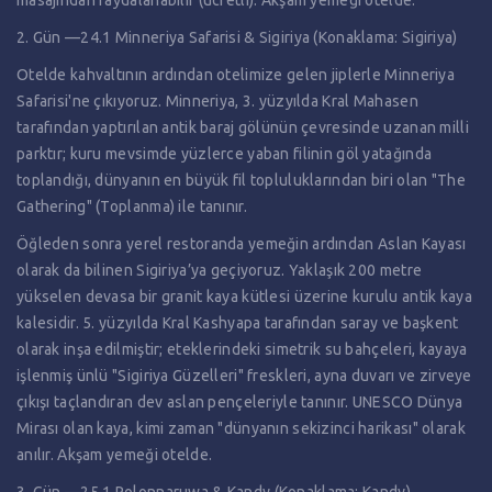
masajından faydalanabilir (ücretli). Akşam yemeği otelde.
2. Gün —24.1 Minneriya Safarisi & Sigiriya (Konaklama: Sigiriya)
Otelde kahvaltının ardından otelimize gelen jiplerle Minneriya
Safarisi'ne çıkıyoruz. Minneriya, 3. yüzyılda Kral Mahasen
tarafından yaptırılan antik baraj gölünün çevresinde uzanan milli
parktır; kuru mevsimde yüzlerce yaban filinin göl yatağında
toplandığı, dünyanın en büyük fil topluluklarından biri olan "The
Gathering" (Toplanma) ile tanınır.
Öğleden sonra yerel restoranda yemeğin ardından Aslan Kayası
olarak da bilinen Sigiriya’ya geçiyoruz. Yaklaşık 200 metre
yükselen devasa bir granit kaya kütlesi üzerine kurulu antik kaya
kalesidir. 5. yüzyılda Kral Kashyapa tarafından saray ve başkent
olarak inşa edilmiştir; eteklerindeki simetrik su bahçeleri, kayaya
işlenmiş ünlü "Sigiriya Güzelleri" freskleri, ayna duvarı ve zirveye
çıkışı taçlandıran dev aslan pençeleriyle tanınır. UNESCO Dünya
Mirası olan kaya, kimi zaman "dünyanın sekizinci harikası" olarak
anılır. Akşam yemeği otelde.